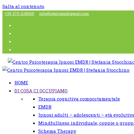
Salta al contenuto
+39-375-1138009
info@centroemdripnosi.com
HOME
DI COSA CI OCCUPIAMO
Terapia cognitiva comportamentale
EMDR
Ipnosi adulti – adolescenti – età evolutiv
Mindfullness individuale, coppie o grupp
Schema Therapy