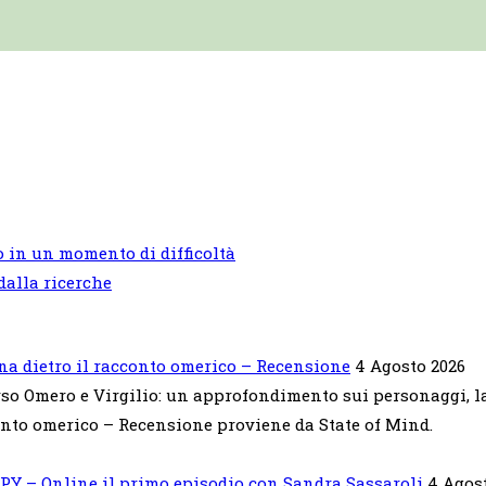
o in un momento di difficoltà
dalla ricerche
ana dietro il racconto omerico – Recensione
4 Agosto 2026
so Omero e Virgilio: un approfondimento sui personaggi, la g
onto omerico – Recensione proviene da State of Mind.
PY – Online il primo episodio con Sandra Sassaroli
4 Agos