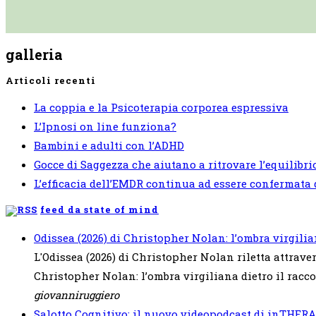
galleria
Articoli recenti
La coppia e la Psicoterapia corporea espressiva
L’Ipnosi on line funziona?
Bambini e adulti con l’ADHD
Gocce di Saggezza che aiutano a ritrovare l’equilibri
L’efficacia dell’EMDR continua ad essere confermata 
feed da state of mind
Odissea (2026) di Christopher Nolan: l’ombra virgili
L'Odissea (2026) di Christopher Nolan riletta attraver
Christopher Nolan: l’ombra virgiliana dietro il racc
giovanniruggiero
Salotto Cognitivo: il nuovo videopodcast di inTHERA